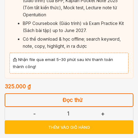
(Giáo trình) của BPP, Kaplan Pocket Note 2025
(Tóm tắt kiến thức), Mock test, Lecture note từ
Opentuition
BPP Coursebook (Giáo trình) và Exam Practice Kit
(Sách bài tập) up to June 2027.
Có thể download & học offline; search keyword,
note, copy, highlight, in ra được
📩 Nhận file qua email 5–30 phút sau khi thanh toán
thành công!
325.000
₫
Đọc thử
-
+
THÊM VÀO GIỎ HÀNG