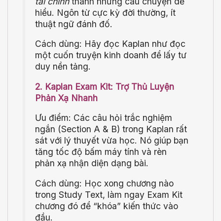
tài chính
thành những câu chuyện dễ
hiểu. Ngôn từ cực kỳ đời thường, ít
thuật ngữ đánh đố.
Cách dùng: Hãy đọc Kaplan như đọc
một cuốn truyện kinh doanh để lấy tư
duy nền tảng.
2. Kaplan Exam Kit: Trợ Thủ Luyện
Phản Xạ Nhanh
Ưu điểm: Các câu hỏi trắc nghiệm
ngắn (Section A & B) trong Kaplan rất
sát với lý thuyết vừa học. Nó giúp bạn
tăng tốc độ bấm máy tính và rèn
phản xạ nhận diện dạng bài.
Cách dùng: Học xong chương nào
trong Study Text, làm ngay Exam Kit
chương đó để “khóa” kiến thức vào
đầu.