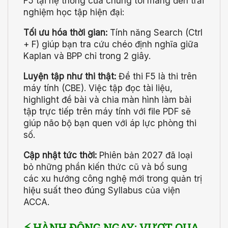
F5 tại hệ thống của chúng tôi mang đến trải
nghiệm học tập hiện đại:
Tối ưu hóa thời gian:
Tính năng Search (Ctrl
+ F) giúp bạn tra cứu chéo định nghĩa giữa
Kaplan và BPP chỉ trong 2 giây.
Luyện tập như thi thật:
Đề thi F5 là thi trên
máy tính (CBE). Việc tập đọc tài liệu,
highlight đề bài và chia màn hình làm bài
tập trực tiếp trên máy tính với file PDF sẽ
giúp não bộ bạn quen với áp lực phòng thi
số.
Cập nhật tức thời:
Phiên bản 2027 đã loại
bỏ những phần kiến thức cũ và bổ sung
các xu hướng công nghệ mới trong quản trị
hiệu suất theo đúng Syllabus của viện
ACCA.
⚡ HÀNH ĐỘNG NGAY: VƯỢT QUA