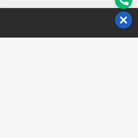
Close
Khóa học
Chính sách
bảo mật
0817005477
Ebook
Điều khoản sử
Giới thiệu
Vinhome
dụng
Grand Park,
Blog
FAQs
Q9, Hồ Chí
Minh
Liên hệ
sales.khoahoc24h@gmail.com