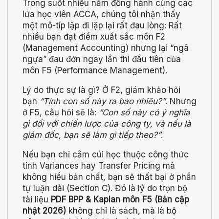
Trong suốt nhiều năm đồng hành cùng các
lứa học viên ACCA, chúng tôi nhận thấy
một mô-típ lặp đi lặp lại rất đau lòng: Rất
nhiều bạn đạt điểm xuất sắc môn F2
(Management Accounting) nhưng lại “ngã
ngựa” đau đớn ngay lần thi đầu tiên của
môn F5 (Performance Management).
Lý do thực sự là gì? Ở F2, giám khảo hỏi
bạn
“Tính con số này ra bao nhiêu?”
. Nhưng
ở F5, câu hỏi sẽ là:
“Con số này có ý nghĩa
gì đối với chiến lược của công ty, và nếu là
giám đốc, bạn sẽ làm gì tiếp theo?”
.
Nếu bạn chỉ cắm cúi học thuộc công thức
tính Variances hay Transfer Pricing mà
không hiểu bản chất, bạn sẽ thất bại ở phần
tự luận dài (Section C). Đó là lý do trọn bộ
tài liệu
PDF BPP & Kaplan môn F5 (Bản cập
nhật 2026)
không chỉ là sách, mà là bộ