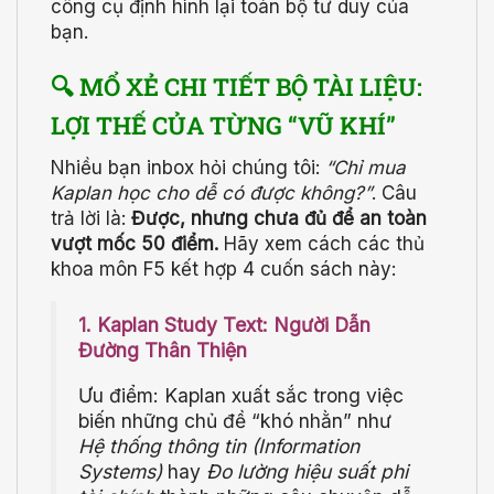
công cụ định hình lại toàn bộ tư duy của
bạn.
🔍 MỔ XẺ CHI TIẾT BỘ TÀI LIỆU:
LỢI THẾ CỦA TỪNG “VŨ KHÍ”
Nhiều bạn inbox hỏi chúng tôi:
“Chỉ mua
Kaplan học cho dễ có được không?”
. Câu
trả lời là:
Được, nhưng chưa đủ để an toàn
vượt mốc 50 điểm.
Hãy xem cách các thủ
khoa môn F5 kết hợp 4 cuốn sách này:
1. Kaplan Study Text: Người Dẫn
Đường Thân Thiện
Ưu điểm: Kaplan xuất sắc trong việc
biến những chủ đề “khó nhằn” như
Hệ thống thông tin (Information
Systems)
hay
Đo lường hiệu suất phi