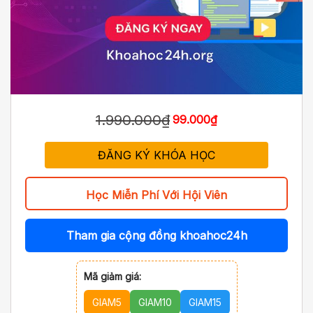
1.990.000₫
99.000₫
ĐĂNG KÝ KHÓA HỌC
Học Miễn Phí Với Hội Viên
Tham gia cộng đồng khoahoc24h
Mã giảm giá:
GIAM5
GIAM10
GIAM15