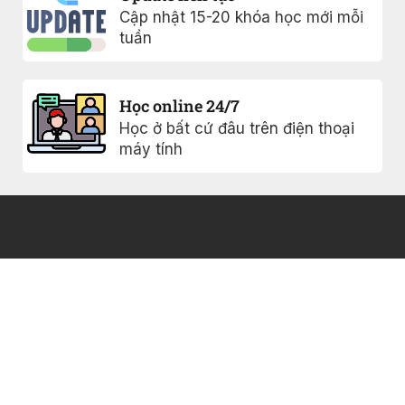
Cập nhật 15-20 khóa học mới mỗi
tuần
Học online 24/7
Học ở bất cứ đâu trên điện thoại
máy tính
Khóa học
Chính sách
bảo mật
0817005477
Ebook
Điều khoản sử
Giới thiệu
Vinhome
dụng
Grand Park,
Blog