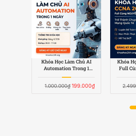
igital
Khóa Học Làm Chủ AI
Khóa Họ
h Cao
Automation Trong 1
Full C
row
Ngày: Tự Động Hóa
Thịn
Toàn Bộ Quy Trình Kinh
Chuyên 
9.000₫
1.000.000₫
199.000₫
2.499
Doanh