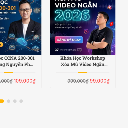
c CCNA 200-301
Khóa Học Workshop
ùng Nguyễn Phú
Xóa Mù Video Ngắn
h: Trở Thành
2026 Cùng Duy Muối
Viên Mạng Quốc
.000₫
109.000₫
999.000₫
99.000₫
Tế