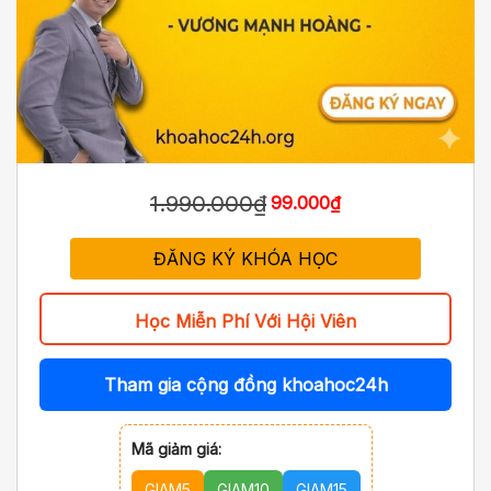
1.990.000₫
99.000₫
ĐĂNG KÝ KHÓA HỌC
Học Miễn Phí Với Hội Viên
Tham gia cộng đồng khoahoc24h
Mã giảm giá:
GIAM5
GIAM10
GIAM15