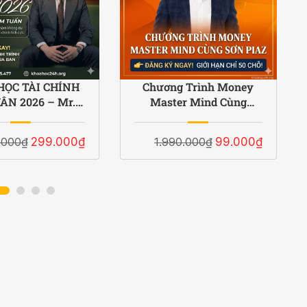
HỌC TÀI CHÍNH
Chương Trình Money
ÂN 2026 – Mr.
Master Mind Cùng
ÂM TUẤN
Nguyễn Tùng Sơn (Sơn
Piaz)
.000₫
299.000₫
1.990.000₫
99.000₫