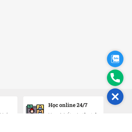
Zalo
Phone
Close
Học online 24/7
 khóa
Học ở bất cứ đâu trên
ần
điện thoại máy tính