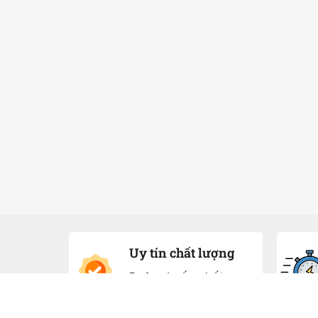
Uy tín chất lượng
Refund nếu chất
lượng không như mô
tả