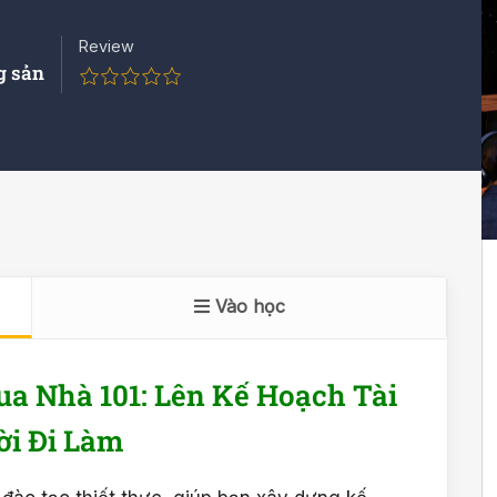
Review
g sản
Vào học
ua Nhà 101: Lên Kế Hoạch Tài
i Đi Làm