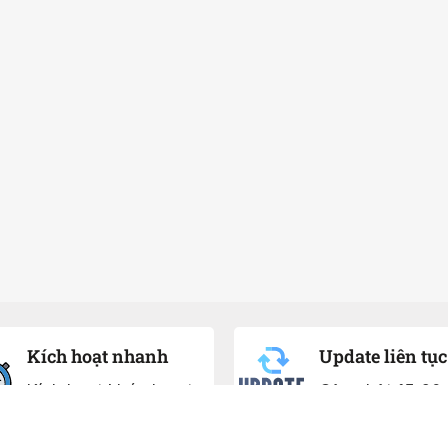
Kích hoạt nhanh
Update liên tục
Kích hoạt khóa học tự
Cập nhật 15-20
động
học mới mỗi tu