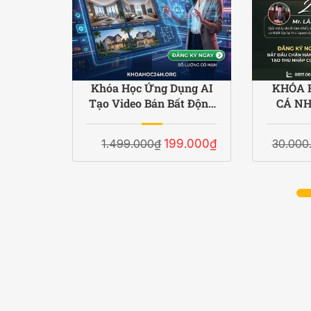
ụng AI
Khóa Học Ứng Dụng AI
KHÓA 
 Dựng
Tạo Video Bán Bất Động
CÁ NH
 &
Sản 2026
L
2026
9.000₫
1.499.000₫
199.000₫
30.000