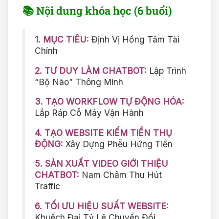
📚 Nội dung khóa học (6 buổi)
1. MỤC TIÊU:
Định Vị Hồng Tâm Tài
Chính
2. TƯ DUY LÀM CHATBOT:
Lập Trình
“Bộ Não” Thông Minh
3. TẠO WORKFLOW TỰ ĐỘNG HÓA:
Lắp Ráp Cỗ Máy Vận Hành
4. TẠO WEBSITE KIẾM TIỀN THỤ
ĐỘNG:
Xây Dựng Phễu Hứng Tiền
5. SẢN XUẤT VIDEO GIỚI THIỆU
CHATBOT:
Nam Châm Thu Hút
Traffic
6. TỐI ƯU HIỆU SUẤT WEBSITE:
Khuếch Đại Tỷ Lệ Chuyển Đổi