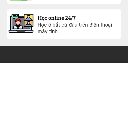
Học online 24/7
Học ở bất cứ đâu trên điện thoại
máy tính
Khóa học
Chính sách
bảo mật
0817005477
Ebook
Điều khoản sử
Giới thiệu
Vinhome
dụng
Grand Park,
Blog
FAQs
Q9, Hồ Chí
Minh
Liên hệ