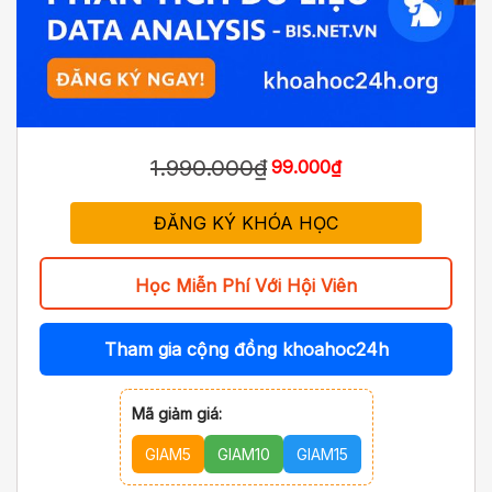
1.990.000₫
99.000₫
ĐĂNG KÝ KHÓA HỌC
Học Miễn Phí Với Hội Viên
Tham gia cộng đồng khoahoc24h
Mã giảm giá:
GIAM5
GIAM10
GIAM15