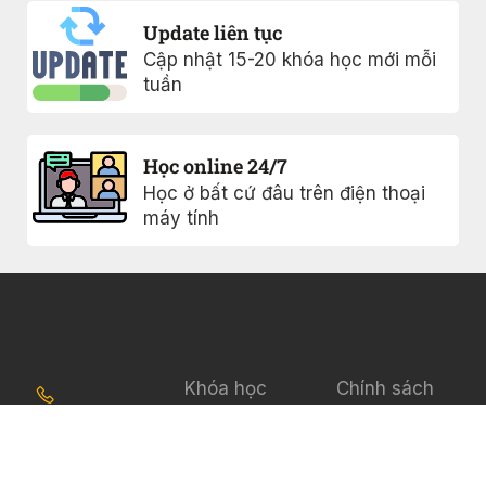
Update liên tục
Cập nhật 15-20 khóa học mới mỗi
tuần
Học online 24/7
Học ở bất cứ đâu trên điện thoại
máy tính
Khóa học
Chính sách
bảo mật
0817005477
Ebook
Điều khoản sử
Giới thiệu
Vinhome