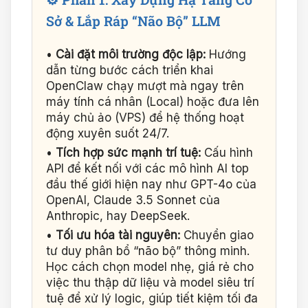
Sở & Lắp Ráp “Não Bộ” LLM
•
Cài đặt môi trường độc lập:
Hướng
dẫn từng bước cách triển khai
OpenClaw chạy mượt mà ngay trên
máy tính cá nhân (Local) hoặc đưa lên
máy chủ ảo (VPS) để hệ thống hoạt
động xuyên suốt 24/7.
•
Tích hợp sức mạnh trí tuệ:
Cấu hình
API để kết nối với các mô hình AI top
đầu thế giới hiện nay như GPT-4o của
OpenAI, Claude 3.5 Sonnet của
Anthropic, hay DeepSeek.
•
Tối ưu hóa tài nguyên:
Chuyển giao
tư duy phân bổ “não bộ” thông minh.
Học cách chọn model nhẹ, giá rẻ cho
việc thu thập dữ liệu và model siêu trí
tuệ để xử lý logic, giúp tiết kiệm tối đa