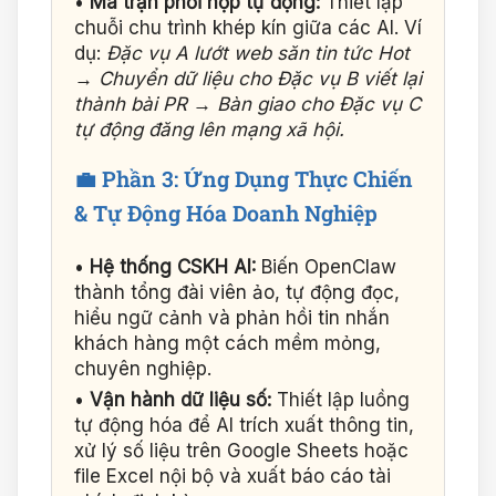
•
Ma trận phối hợp tự động:
Thiết lập
chuỗi chu trình khép kín giữa các AI. Ví
dụ:
Đặc vụ A lướt web săn tin tức Hot
→ Chuyển dữ liệu cho Đặc vụ B viết lại
thành bài PR → Bàn giao cho Đặc vụ C
tự động đăng lên mạng xã hội.
💼 Phần 3: Ứng Dụng Thực Chiến
& Tự Động Hóa Doanh Nghiệp
•
Hệ thống CSKH AI:
Biến OpenClaw
thành tổng đài viên ảo, tự động đọc,
hiểu ngữ cảnh và phản hồi tin nhắn
khách hàng một cách mềm mỏng,
chuyên nghiệp.
•
Vận hành dữ liệu số:
Thiết lập luồng
tự động hóa để AI trích xuất thông tin,
xử lý số liệu trên Google Sheets hoặc
file Excel nội bộ và xuất báo cáo tài