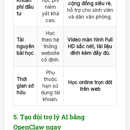
Khoản
học phí
cộng đồng siêu rẻ
,
phí đầu
niêm
hỗ trợ cho sinh viên
tư
yết khá
và dân văn phòng.
cao.
Học
Tài
theo hệ
Video màn hình Full
nguyên
thống
HD sắc nét, tài liệu
bài học
website
đính kèm đầy đủ.
cố định.
Phụ
Thời
thuộc
Học online trọn đời
gian sở
hạn sử
trên web
hữu
dụng tài
khoản.
5. Tạo đội trợ lý AI bằng
OpenClaw ngay