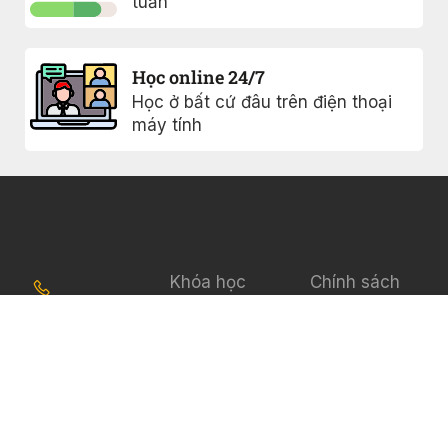
tuần
Học online 24/7
Học ở bất cứ đâu trên điện thoại
máy tính
Khóa học
Chính sách
bảo mật
0817005477
Ebook
Điều khoản sử
Giới thiệu
Vinhome
dụng
Grand Park,
Blog
FAQs
Q9, Hồ Chí