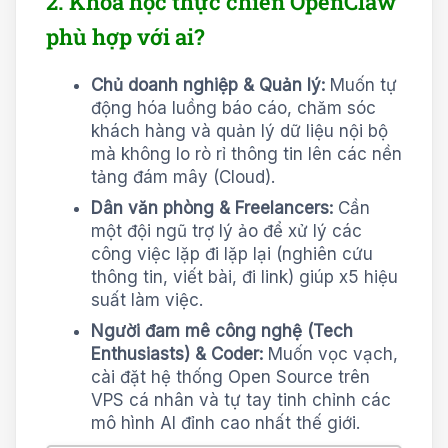
2. Khóa học thực chiến OpenClaw
phù hợp với ai?
Chủ doanh nghiệp & Quản lý:
Muốn tự
động hóa luồng báo cáo, chăm sóc
khách hàng và quản lý dữ liệu nội bộ
mà không lo rò rỉ thông tin lên các nền
tảng đám mây (Cloud).
Dân văn phòng & Freelancers:
Cần
một đội ngũ trợ lý ảo để xử lý các
công việc lặp đi lặp lại (nghiên cứu
thông tin, viết bài, đi link) giúp x5 hiệu
suất làm việc.
Người đam mê công nghệ (Tech
Enthusiasts) & Coder:
Muốn vọc vạch,
cài đặt hệ thống Open Source trên
VPS cá nhân và tự tay tinh chỉnh các
mô hình AI đỉnh cao nhất thế giới.