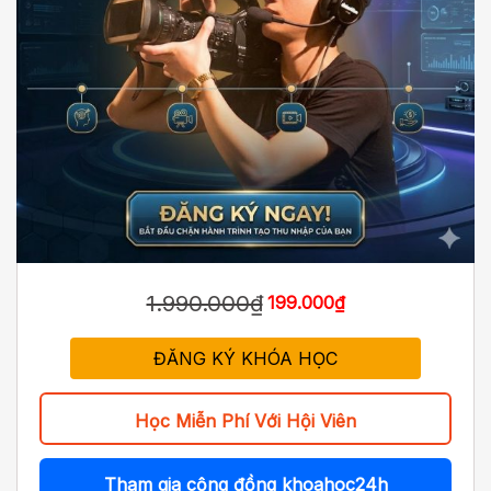
1.990.000₫
199.000₫
ĐĂNG KÝ KHÓA HỌC
Học Miễn Phí Với Hội Viên
Tham gia cộng đồng khoahoc24h