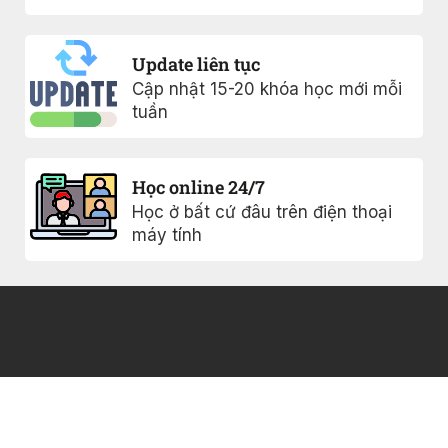
Update liên tục
Cập nhật 15-20 khóa học mới mỗi
tuần
Học online 24/7
Học ở bất cứ đâu trên điện thoại
máy tính
Khóa học
Chính sách
bảo mật
0817005477
Ebook