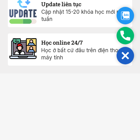
Update liên tục
Cập nhật 15-20 khóa học mới mỗi
Zalo
tuần
Phon
Học online 24/7
Học ở bất cứ đâu trên điện thoại
Close
máy tính
Khóa học
Chính sách
bảo mật
0817005477
Ebook
Điều khoản sử
Giới thiệu
Vinhome
dụng