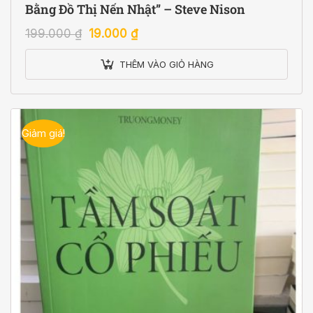
Bằng Đồ Thị Nến Nhật” – Steve Nison
199.000
₫
19.000
₫
THÊM VÀO GIỎ HÀNG
Giảm giá!