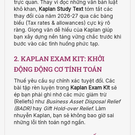
trực quan. Thay vì đọc những văn bản luật
khô khan,
Kaplan Study Text
tóm tắt các
thay đổi của năm 2026-27 qua các bảng
biểu (Tax rates & allowances) cực kỳ rõ
ràng. Giọng văn dễ hiểu của Kaplan giúp
bạn xây dựng nền tảng vững chắc trước khi
bước vào các tình huống phức tạp.
2. KAPLAN EXAM KIT: KHỞI
ĐỘNG ĐỘNG CƠ TÍNH TOÁN
Thuế yêu cầu sự chính xác tuyệt đối. Các
bài tập rèn luyện trong
Kaplan Exam Kit
sẽ
ép bạn phải ghi nhớ các mức giảm trừ
(Reliefs) như
Business Asset Disposal Relief
(BADR)
hay
Gift Hold-over Relief
. Làm
nhuyễn Kaplan, bạn sẽ không bao giờ sai
những lỗi tính toán ngớ ngẩn.