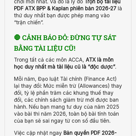
chơi mới nhất. Và đó là lý do
Trọn bộ tài liệu
PDF ATX BPP & Kaplan phiên bản 2026-27
là
thứ duy nhất bạn được phép mang vào
“trận chiến”.
🛑 CẢNH BÁO ĐỎ: ĐỪNG TỰ SÁT
BẰNG TÀI LIỆU CŨ!
Trong tất cả các môn ACCA,
ATX là môn
học duy nhất mà tài liệu cũ là “độc dược”
.
Mỗi năm, Đạo luật Tài chính (Finance Act)
lại thay đổi: Mức miễn trừ (Allowances) thay
đổi, tỷ lệ phần trăm các khung thuế thay
đổi, các chính sách giảm trừ mới được ban
hành. Nếu bạn mang tư duy của năm 2025
vào bài thi năm 2026, toàn bộ bài tính toán
của bạn sẽ sai ngay từ con số đầu tiên.
Việc cập nhật ngay
Bản quyền PDF 2026-