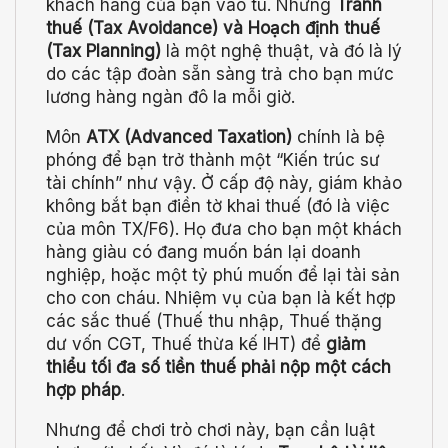
khách hàng của bạn vào tù. Nhưng
Tránh
thuế (Tax Avoidance) và Hoạch định thuế
(Tax Planning)
là một nghệ thuật, và đó là lý
do các tập đoàn sẵn sàng trả cho bạn mức
lương hàng ngàn đô la mỗi giờ.
Môn
ATX (Advanced Taxation)
chính là bệ
phóng để bạn trở thành một “Kiến trúc sư
tài chính” như vậy. Ở cấp độ này, giám khảo
không bắt bạn điền tờ khai thuế (đó là việc
của môn TX/F6). Họ đưa cho bạn một khách
hàng giàu có đang muốn bán lại doanh
nghiệp, hoặc một tỷ phú muốn để lại tài sản
cho con cháu. Nhiệm vụ của bạn là kết hợp
các sắc thuế (Thuế thu nhập, Thuế thặng
dư vốn CGT, Thuế thừa kế IHT) để
giảm
thiểu tối đa số tiền thuế phải nộp một cách
hợp pháp
.
Nhưng để chơi trò chơi này, bạn cần luật