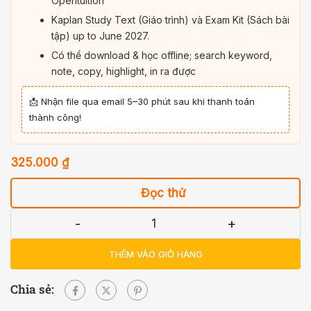
Opentuition
Kaplan Study Text (Giáo trình) và Exam Kit (Sách bài
tập) up to June 2027.
Có thể download & học offline; search keyword,
note, copy, highlight, in ra được
📩 Nhận file qua email 5–30 phút sau khi thanh toán
thành công!
325.000
₫
Đọc thử
-
+
THÊM VÀO GIỎ HÀNG
Chia sẻ: