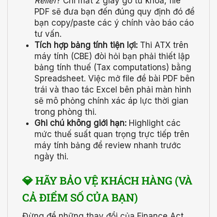
Relief
? Chỉ mất 2 giây gõ từ khóa, file
PDF sẽ đưa bạn đến đúng quy định đó để
bạn copy/paste các ý chính vào báo cáo
tư vấn.
Tích hợp bảng tính tiện lợi:
Thi ATX trên
máy tính (CBE) đòi hỏi bạn phải thiết lập
bảng tính thuế (Tax computations) bằng
Spreadsheet. Việc mở file đề bài PDF bên
trái và thao tác Excel bên phải màn hình
sẽ mô phỏng chính xác áp lực thời gian
trong phòng thi.
Ghi chú không giới hạn:
Highlight các
mức thuế suất quan trọng trực tiếp trên
máy tính bảng để review nhanh trước
ngày thi.
💎 HÃY BẢO VỆ KHÁCH HÀNG (VÀ
CẢ ĐIỂM SỐ CỦA BẠN)
Đừng để những thay đổi của Finance Act