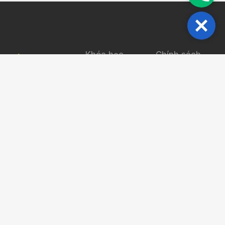
Close
Khóa học
Chính sách
bảo mật
0817005477
Ebook
Điều khoản sử
Giới thiệu
Vinhome
dụng
Grand Park,
Blog
FAQs
Q9, Hồ Chí
Minh
Liên hệ
sales.khoahoc24h@gmail.com