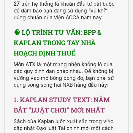
27
trên hệ thống là khoản đầu tư bắt buộc
để đảm bảo bạn đang sử dụng “vũ khí”
đúng chuẩn của viện ACCA năm nay.
🧠 LỘ TRÌNH TƯ VẤN: BPP &
KAPLAN TRONG TAY NHÀ
HOẠCH ĐỊNH THUẾ
Môn ATX là một mạng nhện khổng lồ của
các quy định đan chéo nhau. Để không bị
vướng vào mớ bòng bong đó, bạn phải sử
dụng song song hai NXB hàng đầu này:
1. KAPLAN STUDY TEXT: NẮM
BẮT “LUẬT CHƠI” MỚI NHẤT
Sách của Kaplan luôn xuất sắc trong việc
cập nhật Đạo luật Tài chính mới một cách