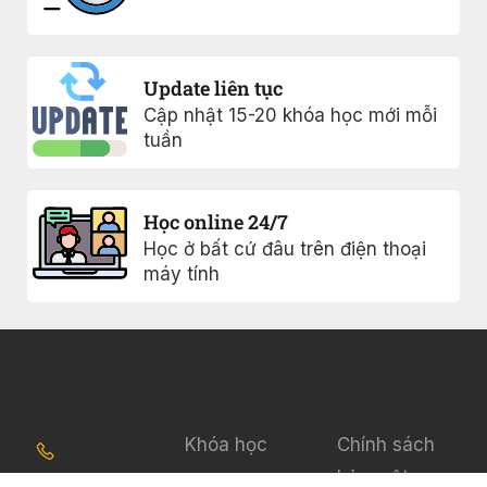
Update liên tục
Cập nhật 15-20 khóa học mới mỗi
tuần
Học online 24/7
Học ở bất cứ đâu trên điện thoại
máy tính
Khóa học
Chính sách
bảo mật
0817005477