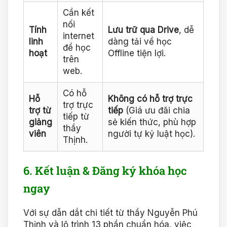
Cần kết
nối
Tính
Lưu trữ qua Drive
, dễ
internet
linh
dàng tải về học
để học
hoạt
Offline tiện lợi.
trên
web.
Có hỗ
Hỗ
Không có hỗ trợ trực
trợ trực
trợ từ
tiếp
(Giá ưu đãi chia
tiếp từ
giảng
sẻ kiến thức, phù hợp
thầy
viên
người tự kỷ luật học).
Thịnh.
6. Kết luận & Đăng ký khóa học
ngay
Với sự dẫn dắt chi tiết từ thầy Nguyễn Phú
Thịnh và lộ trình 13 phần chuẩn hóa, việc