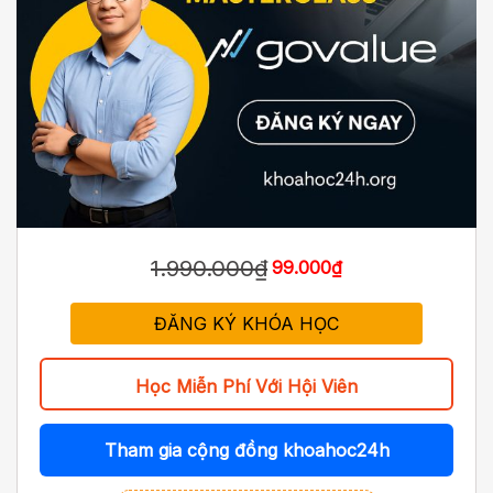
1.990.000₫
99.000₫
ĐĂNG KÝ KHÓA HỌC
Học Miễn Phí Với Hội Viên
Tham gia cộng đồng khoahoc24h