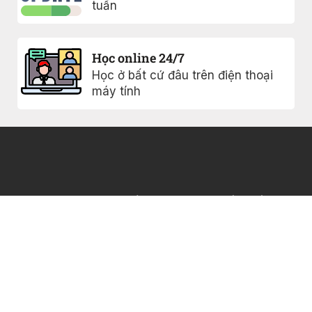
tuần
Học online 24/7
Học ở bất cứ đâu trên điện thoại
máy tính
Khóa học
Chính sách
bảo mật
0817005477
Ebook
Điều khoản sử
Giới thiệu
Vinhome
dụng
Grand Park,
Blog
FAQs
Q9, Hồ Chí