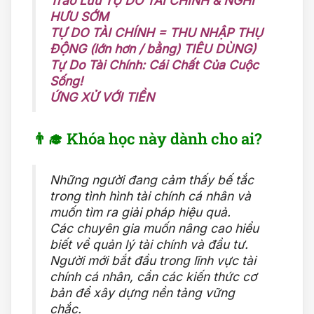
Trào Lưu TỰ DO TÀI CHÍNH & NGHỈ
HƯU SỚM
TỰ DO TÀI CHÍNH = THU NHẬP THỤ
ĐỘNG (lớn hơn / bằng) TIÊU DÙNG)
Tự Do Tài Chính: Cái Chất Của Cuộc
Sống!
ỨNG XỬ VỚI TIỀN
👨‍🎓 Khóa học này dành cho ai?
Những người đang cảm thấy bế tắc
trong tình hình tài chính cá nhân và
muốn tìm ra giải pháp hiệu quả.
Các chuyên gia muốn nâng cao hiểu
biết về quản lý tài chính và đầu tư.
Người mới bắt đầu trong lĩnh vực tài
chính cá nhân, cần các kiến thức cơ
bản để xây dựng nền tảng vững
chắc.