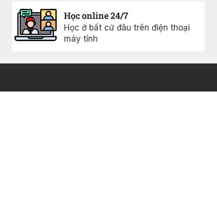
Học online 24/7
Học ở bất cứ đâu trên điện thoại
máy tính
Khóa học
Chính sách
bảo mật
0817005477
Ebook
Điều khoản sử
Giới thiệu
Vinhome
dụng
Grand Park,
Blog
FAQs
Q9, Hồ Chí
Minh
Liên hệ