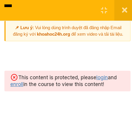
0
📌 Lưu ý:
Vui lòng dùng trình duyệt đã đăng nhập Email
Nội dung khóa học
1
đăng ký với
khoahoc24h.org
để xem video và tải tài liệu.
Khóa học Chart Reading
Uy tín chất lượng
Masterclass phương pháp
Refund nếu chất lượng không như
Wyckoff VSA
mô tả
This content is protected, please
login
and
enroll
in the course to view this content!
Kích hoạt nhanh
Kích hoạt khóa học tự động