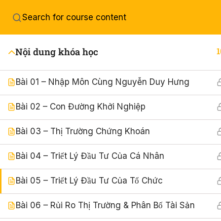
Nội dung khóa học
1
Bài 01 – Nhập Môn Cùng Nguyễn Duy Hưng
GÓI HỘI VIÊN
M
GIẢM GIÁ
Bài 02 – Con Đường Khởi Nghiệp
Bài 03 – Thị Trường Chứng Khoán
Uy tín chất lượng
Refund nếu chất
Bài 04 – Triết Lý Đầu Tư Của Cá Nhân
lượng không như mô
tả
Bài 05 – Triết Lý Đầu Tư Của Tổ Chức
Bài 06 – Rủi Ro Thị Trường & Phân Bố Tài Sản