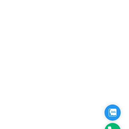
ính sách bảo mật
ều khoản sử dụng
AQs
ên hệ
Zalo