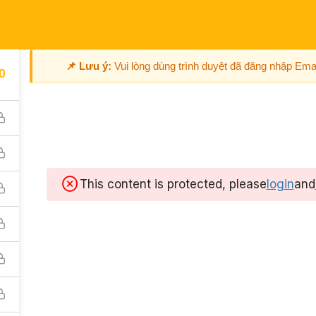
📌 Lưu ý:
Vui lòng dùng trình duyệt đã đăng nhập Ema
0
UA CHUNG KHÓA HỌC
COMBO GIÁ RẺ
TRAO ĐỔI
TÀI LIỆU
This content is protected, please
login
and
Kích hoạt nhanh
Update liên tục
Kích hoạt khóa học tự
Cập nhật 15-20
động
học mới mỗi tu