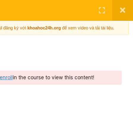
0
Đăng ký
Giỏ hàng
Đăng Nhập
il đăng ký với
khoahoc24h.org
để xem video và tải tài liệu.
HƯỚNG DẪN
ĐƠN HÀNG
enroll
in the course to view this content!
Học online 24/7
 khóa
Học ở bất cứ đâu trên
ần
điện thoại máy tính