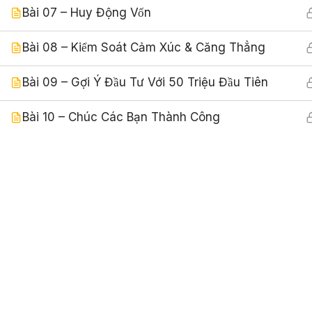
Bài 07 – Huy Động Vốn
0817005477
Bài 08 – Kiểm Soát Cảm Xúc & Căng Thẳng
Vinhome Grand Park, Q9, Hồ Chí Min
sales.khoahoc24h@gmail.com
Bài 09 – Gợi Ý Đầu Tư Với 50 Triệu Đầu Tiên
Bài 10 – Chúc Các Bạn Thành Công