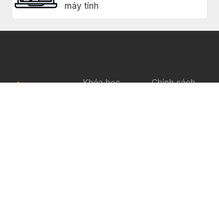
máy tính
Khóa học
Chính sách
bảo mật
0817005477
Ebook
Điều khoản sử
Giới thiệu
Vinhome
dụng
Grand Park,
Blog
FAQs
Q9, Hồ Chí
Minh
Liên hệ
sales.khoahoc24h@gmail.com