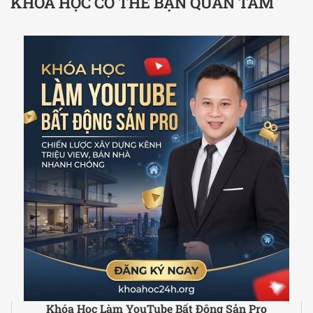
KHÓA HỌC CÓ THỂ BẠN QUAN TÂM
Khóa Học Làm YouTube Bất Động Sản Pro