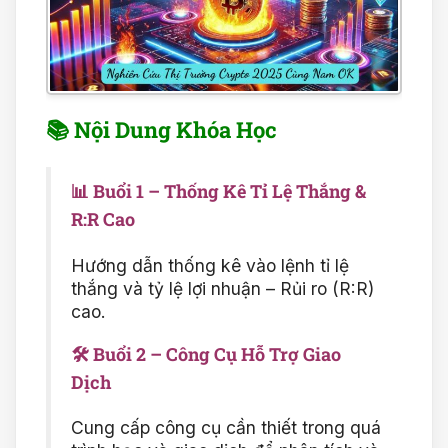
📚
Nội Dung Khóa Học
📊
Buổi 1 – Thống Kê Tỉ Lệ Thắng &
R:R Cao
Hướng dẫn thống kê vào lệnh tỉ lệ
thắng và tỷ lệ lợi nhuận – Rủi ro (R:R)
cao.
🛠️
Buổi 2 – Công Cụ Hỗ Trợ Giao
Dịch
Cung cấp công cụ cần thiết trong quá