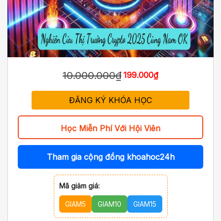
10.000.000₫
199.000₫
ĐĂNG KÝ KHÓA HỌC
Học Miễn Phí Với Hội Viên
Tham gia cộng đồng khoahoc24h
Mã giảm giá:
GIAM5
GIAM10
GIAM15