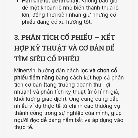
Hạn chế lỗ, để lãi chạy:
Không bao giờ
để một khoản lỗ nhỏ biến thành thua lỗ
lớn, đồng thời kiên nhẫn giữ những cổ
phiếu đang có xu hướng tốt.
3. PHÂN TÍCH CỔ PHIẾU — KẾT
HỢP KỸ THUẬT VÀ CƠ BẢN ĐỂ
TÌM SIÊU CỔ PHIẾU
Minervini hướng dẫn cách
lọc và chọn cổ
phiếu tiềm năng
bằng cách kết hợp cả phân
tích cơ bản (tăng trưởng doanh thu, lợi
nhuận) và phân tích kỹ thuật (mô hình giá,
khối lượng giao dịch). Ông cũng cung cấp
nhiều ví dụ thực tế từ chính các thương vụ
thành công trong sự nghiệp của mình, giúp
người đọc dễ dàng nắm bắt và áp dụng vào
thực tế.