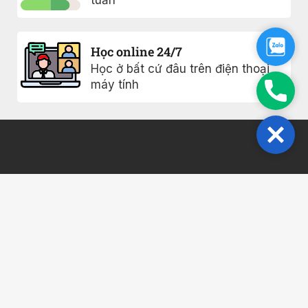
tuần
Zalo
Học online 24/7
Học ở bất cứ đâu trên điện thoại
máy tính
Phon
Close
Khóa học
Chính sách
bảo mật
0817005477
Ebook
Điều khoản sử
Giới thiệu
Vinhome
dụng
Grand Park,
Blog
FAQs
Q9, Hồ Chí