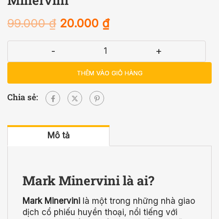
99.000
₫
20.000
₫
-
+
THÊM VÀO GIỎ HÀNG
Chia sẻ:
Mô tả
Mark Minervini là ai?
Mark Minervini
là một trong những nhà giao
dịch cổ phiếu huyền thoại, nổi tiếng với