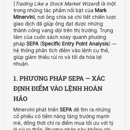
(
Trading Like a Stock Market Wizard
) là một
trong những tác phẩm nổi bật của
Mark
Minervini
, nơi ông chia sẻ chi tiết chiến lược
giao dịch đã giúp ông đạt được những
thành công vang dội trên thị trường. Trọng
tâm của cuốn sách xoay quanh phương
pháp
SEPA
(
Specific Entry Point Analysis
) —
hệ thống phân tích điểm vào lệnh cụ thể,
giúp giảm thiểu rủi ro và tối đa hóa lợi
nhuận.
1. PHƯƠNG PHÁP SEPA — XÁC
ĐỊNH ĐIỂM VÀO LỆNH HOÀN
HẢO
Minervini phát triển
SEPA
để tìm ra những
cổ phiếu có tiềm năng tăng trưởng mạnh
mẽ, đồng thời chỉ ra điểm mua tối ưu với tỷ
lệ rủi ro thấp. Phương pháp này không chỉ