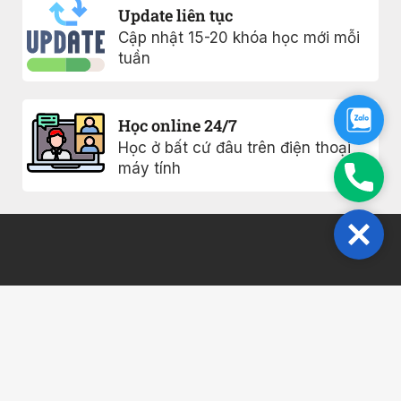
Update liên tục
Cập nhật 15-20 khóa học mới mỗi
tuần
Zalo
Học online 24/7
Học ở bất cứ đâu trên điện thoại
máy tính
Phon
Close
Khóa học
Chính sách
bảo mật
0817005477
Ebook
Điều khoản sử
Giới thiệu
Vinhome
dụng