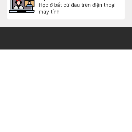
Học ở bất cứ đâu trên điện thoại
máy tính
Khóa học
Chính sách
bảo mật
0817005477
Ebook
Điều khoản sử
Giới thiệu
Vinhome
dụng
Grand Park,
Blog
FAQs
Q9, Hồ Chí
Minh
Liên hệ