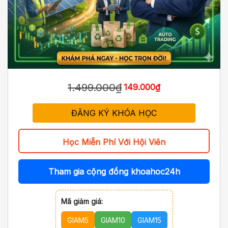
1.499.000₫
149.000₫
ĐĂNG KÝ KHÓA HỌC
Học Miễn Phí Với Hội Viên
Tham gia cộng đồng khoahoc24h
Mã giảm giá:
GIAM5
GIAM10
GIAM15